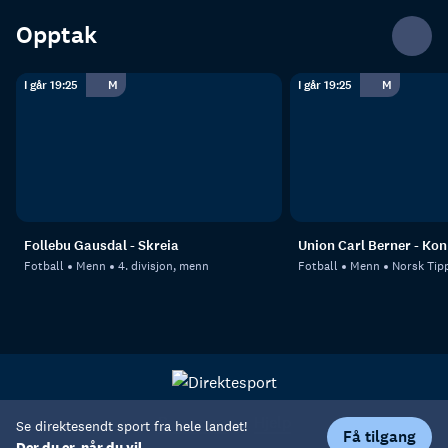
Opptak
I går 19:25
M
I går 19:25
M
Follebu Gausdal - Skreia
Union Carl Berner - Ko
Fotball
Menn
4. divisjon, menn
Fotball
Menn
Norsk Tipp
Personvern
Hjelp
Se direktesendt sport fra hele landet!
Få tilgang
Der du er, når du vil.