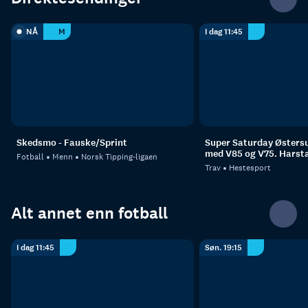
NÅ
M
I dag 11:45
Skedsmo - Fauske/Sprint
Super Saturday Østers
med V85 og V75. Harsta
Fotball
Menn
Norsk Tipping-ligaen
Trav
Hestesport
Alt annet enn fotball
I dag 11:45
Søn. 19:15