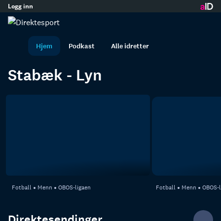
Logg inn
Forsiden
innhold
I dag 15:45
M
Hjem
Podkast
Alle idretter
Stabæk - Lyn
Fotball
Menn
OBOS-ligaen
Fotball
Menn
OBOS-l
Direktesendinger