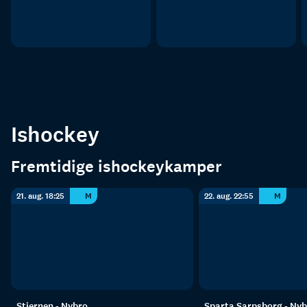
Ishockey
Fremtidige ishockeykamper
21. aug. 18:25
M
22. aug. 22:55
M
Stjernen - Nybro
Sparta Sarpsborg - Nyb