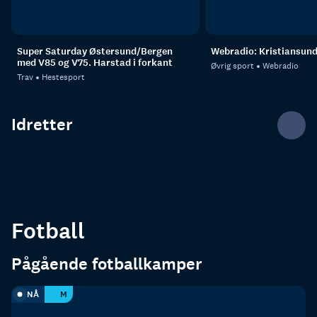
Super Saturday Østersund/Bergen
Webradio: Kristiansund
med V85 og V75. Harstad i forkant
Øvrig sport
Webradio
Trav
Hestesport
Idretter
Trav
Fotball
Fotball
Pågående fotballkamper
NÅ
M