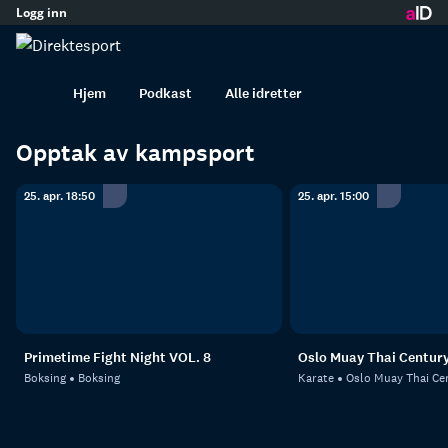
Logg inn
Kampsport
innhold
Alt av kampsport
MMA
Boksing
Hjem
Podkast
Alle idretter
Opptak av kampsport
25. apr. 18:50
25. apr. 15:00
Primetime Fight Night VOL. 8
Oslo Muay Thai Centur
Boksing
Boksing
Karate
Oslo Muay Thai Ce