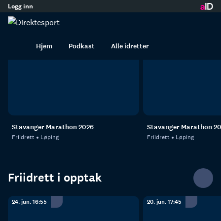
Logg inn
Friidrett
innhold
Friidrett direkte
Hjem
Podkast
Alle idretter
29. aug. 09:00
29. aug. 13:55
Stavanger Marathon 2026
Stavanger Marathon 20
Friidrett
Løping
Friidrett
Løping
Friidrett i opptak
24. jun. 16:55
20. jun. 17:45