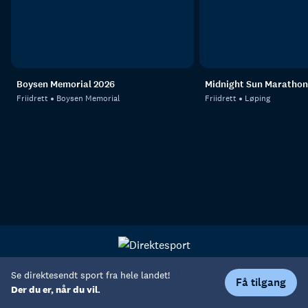
Boysen Memorial 2026
Midnight Sun Marathon
Friidrett
Boysen Memorial
Friidrett
Løping
Personvern
Hjelp
Se direktesendt sport fra hele landet!
Få tilgang
Der du er, når du vil.