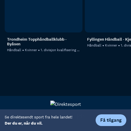
Trondheim Topphåndballklubb -
Fyllingen Håndball - Kj
Byåsen
Håndball
Kvinner
1. divisjo
Håndball
Kvinner
1. divisjon kvalifisering kvinner - 1
Personvern
Hjelp
Se direktesendt sport fra hele landet!
Få tilgang
Der du er, når du vil.