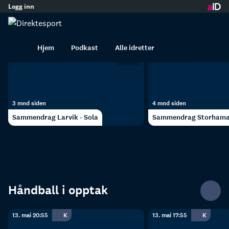
Logg inn
Håndball
innhold
Høydepunkt
Hjem
Podkast
Alle idretter
06:50
3 mnd siden
4 mnd siden
Sammendrag Larvik - Sola
Sammendrag Storhamar
Håndball i opptak
13. mai 20:55
K
13. mai 17:55
K