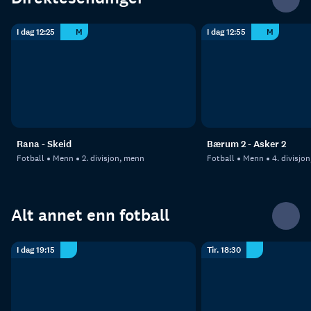
I dag 12:25
M
I dag 12:55
M
Rana - Skeid
Bærum 2 - Asker 2
Fotball
Menn
2. divisjon, menn
Fotball
Menn
4. divisjo
Alt annet enn fotball
I dag 19:15
Tir. 18:30