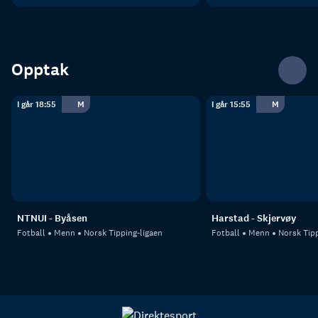
Opptak
I går 18:55
M
I går 15:55
M
NTNUI - Byåsen
Harstad - Skjervøy
Fotball
Menn
Norsk Tipping-ligaen
Fotball
Menn
Norsk Tipp