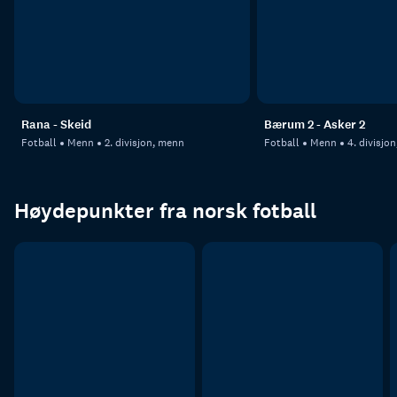
Rana - Skeid
Bærum 2 - Asker 2
Fotball
Menn
2. divisjon, menn
Fotball
Menn
4. divisjo
Høydepunkter fra norsk fotball