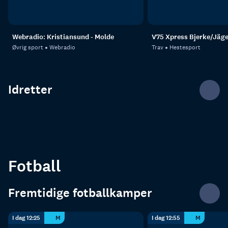
Webradio: Kristiansund - Molde
V75 Xpress Bjerke/Jäg
Øvrig sport
Webradio
Trav
Hestesport
Idretter
Tennis
Fotball
Fotball
Fremtidige fotballkamper
I dag 12:25
M
I dag 12:55
M