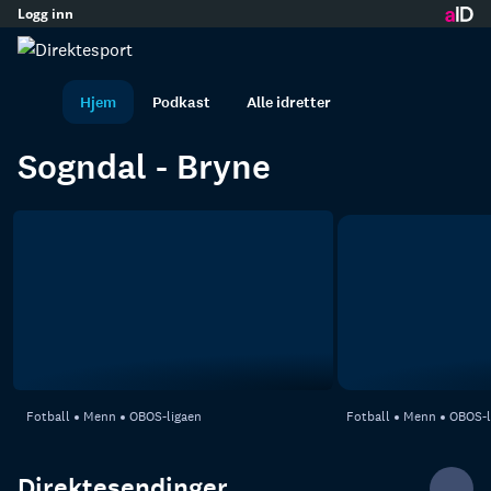
Logg inn
Forsiden
innhold
I dag 16:45
M
Hjem
Podkast
Alle idretter
Sogndal - Bryne
Fotball
Menn
OBOS-ligaen
Fotball
Menn
OBOS-l
Direktesendinger