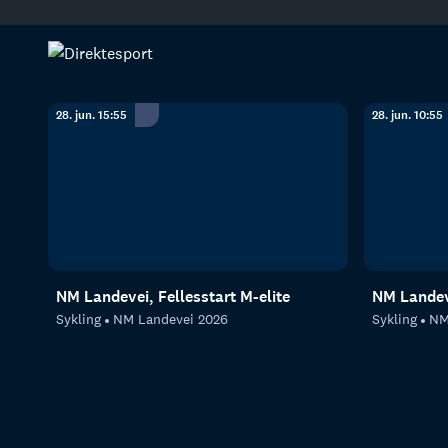
Sykkel
Opptak av sykkel
28. jun. 15:55
28. jun. 10:55
NM Landevei, Fellesstart M-elite
NM Landeve
Sykling
NM Landevei 2026
Sykling
NM