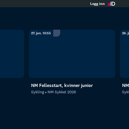
Logg inn
27. jun. 10:55
26. 
NM Fellesstart, kvinner junior
NM 
Sykling
NM Sykkel 2026
Syk