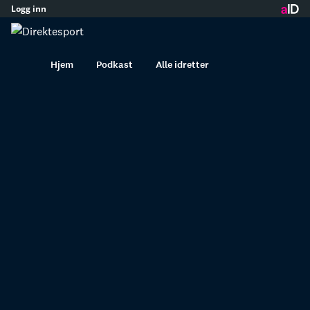
Logg inn
innhold
Hjem
Podkast
Alle idretter