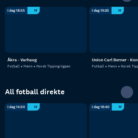
I dag 18:55
M
I dag 19:25
M
Åkra - Varhaug
Union Carl Berner - Ko
Fotball
Menn
Norsk Tipping-ligaen
Fotball
Menn
Norsk Tipp
All fotball direkte
I dag 14:50
M
I dag 18:40
M