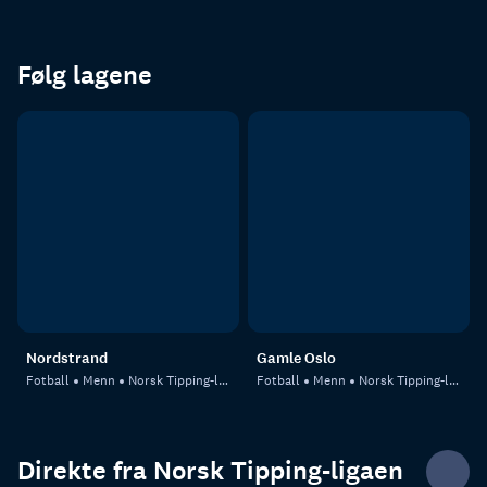
Følg lagene
Nordstrand
Gamle Oslo
Fotball
Menn
Norsk Tipping-ligaen
Fotball
Menn
Norsk Tipping-ligaen
Direkte fra Norsk Tipping-ligaen