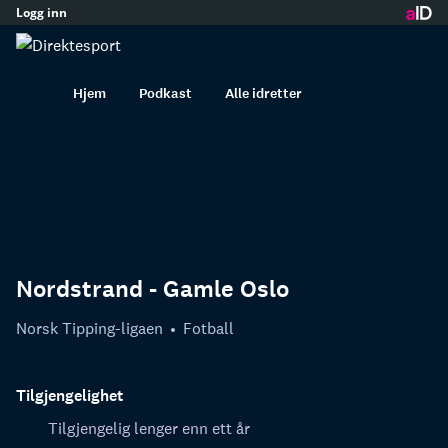
Logg inn
innhold
Hjem
Podkast
Alle idretter
Nordstrand - Gamle Oslo
Norsk Tipping-ligaen
Fotball
Tilgjengelighet
Tilgjengelig lenger enn ett år