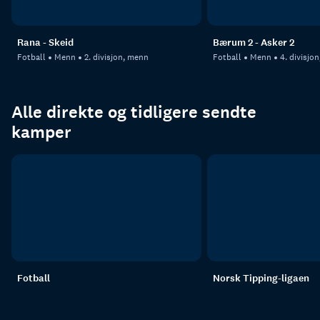
Rana - Skeid
Bærum 2 - Asker 2
Fotball
Menn
2. divisjon, menn
Fotball
Menn
4. divisjo
Alle direkte og tidligere sendte
kamper
Fotball
Norsk Tipping-ligaen