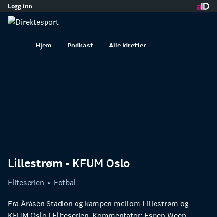
Logg inn
innhold
Hjem
Podkast
Alle idretter
Lillestrøm - KFUM Oslo
Eliteserien
Fotball
Fra Åråsen Stadion og kampen mellom Lillestrøm og
KFUM Oslo i Eliteserien. Kommentator: Espen Ween.