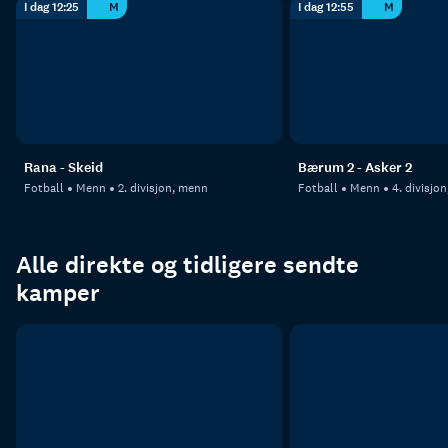
I dag 12:25
M
I dag 12:55
M
Rana - Skeid
Bærum 2 - Asker 2
Fotball
Menn
2. divisjon, menn
Fotball
Menn
4. divisjo
Alle direkte og tidligere sendte
kamper