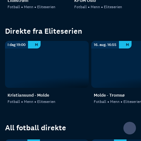
Lillestrøm
KFUM Oslo
Fotball
Menn
Eliteserien
Fotball
Menn
Eliteserien
Direkte fra Eliteserien
I dag 19:00
M
16. aug. 16:55
M
Kristiansund - Molde
Molde - Tromsø
Fotball
Menn
Eliteserien
Fotball
Menn
Eliteserie
All fotball direkte