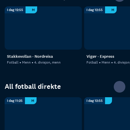
I dag 12:55
M
I dag 12:55
M
Stakkevollan - Nordreisa
Vigør - Express
Fotball
Menn
4. divisjon, menn
Fotball
Menn
4. divisjo
All fotball direkte
I dag 11:25
M
I dag 12:55