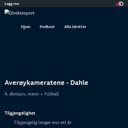
Logg inn
innhold
Hjem
Podkast
Alle idretter
Averøykameratene - Dahle
4. divisjon, menn
Fotball
Tilgjengelighet
Tilgjengelig lenger enn ett år