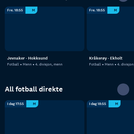
Fre. 18:55
M
Fre. 18:55
M
Jevnaker - Hokksund
Kråkerøy - Ekholt
Fotball
Menn
4. divisjon, menn
Fotball
Menn
4. divisjo
All fotball direkte
I dag 17:55
M
I dag 18:55
M