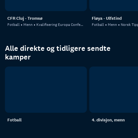
CFR Cluj - Tromsø
Fløya - Ulfstind
Fotball
Menn
Kvalifisering Europa Conference League
Fotball
Menn
Norsk Tipp
Alle direkte og tidligere sendte
kamper
Fotball
4. divisjon, menn