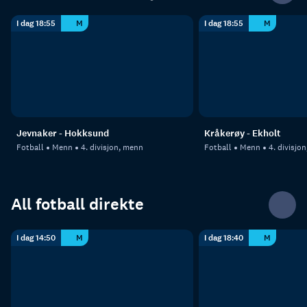
I dag 18:55
M
I dag 18:55
M
Jevnaker - Hokksund
Kråkerøy - Ekholt
Fotball
Menn
4. divisjon, menn
Fotball
Menn
4. divisjo
All fotball direkte
I dag 14:50
M
I dag 18:40
M