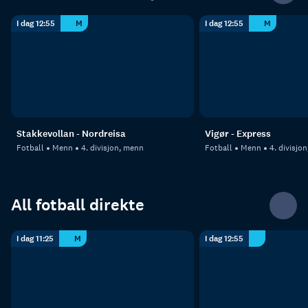
I dag 12:55
M
I dag 12:55
M
Stakkevollan - Nordreisa
Vigør - Express
Fotball
Menn
4. divisjon, menn
Fotball
Menn
4. divisjo
All fotball direkte
I dag 11:25
M
I dag 12:55