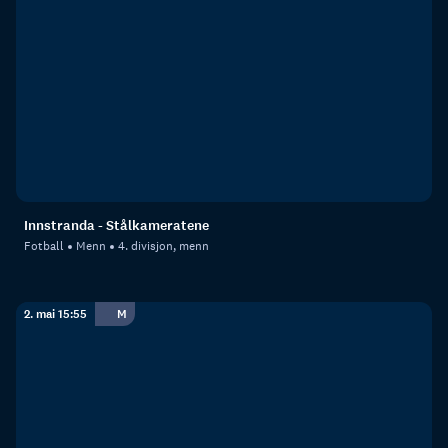
Innstranda - Stålkameratene
Fotball
Menn
4. divisjon, menn
2. mai 15:55
M