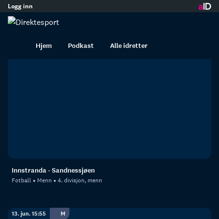
Logg inn
innhold
Innstranden i opptak
Hjem
Podkast
Alle idretter
20. jun. 12:55
M
Innstranda - Sandnessjøen
Fotball
Menn
4. divisjon, menn
13. jun. 15:55
M