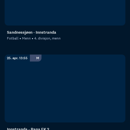
Sandnessjøen - Innstranda
Fotball
Menn
4. divisjon, menn
25. apr. 13:55
M
Innstranda - Rana FK 2