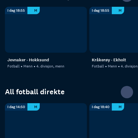
I dag 18:55
M
I dag 18:55
M
Jevnaker - Hokksund
Kråkerøy - Ekholt
Fotball
Menn
4. divisjon, menn
Fotball
Menn
4. divisjo
All fotball direkte
I dag 14:50
M
I dag 18:40
M