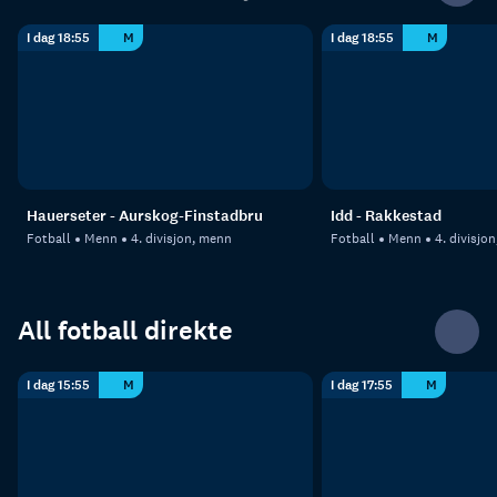
I dag 18:55
M
I dag 18:55
M
Hauerseter - Aurskog-Finstadbru
Idd - Rakkestad
Fotball
Menn
4. divisjon, menn
Fotball
Menn
4. divisjo
All fotball direkte
I dag 15:55
M
I dag 17:55
M