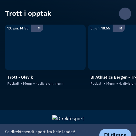
Trott i opptak
13. jun. 14:55
M
5. jun. 18:55
M
Trott - Olsvik
BI Athletics Bergen - Tr
Fotball
Menn
4. divisjon, menn
Fotball
Menn
4. divisjo
Personvern
Hjelp
Se direktesendt sport fra hele landet!
Få tilgang