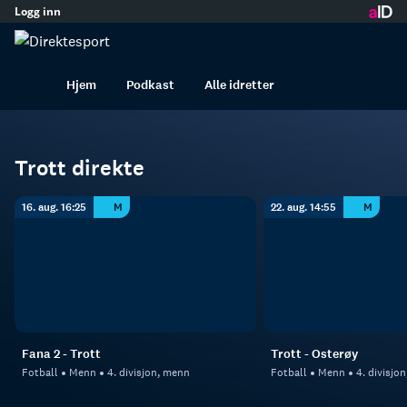
Logg inn
innhold
Trott
Fotball
Menn
Hjem
Podkast
Alle idretter
Trott direkte
16. aug. 16:25
M
22. aug. 14:55
M
Fana 2 - Trott
Trott - Osterøy
Fotball
Menn
4. divisjon, menn
Fotball
Menn
4. divisjo