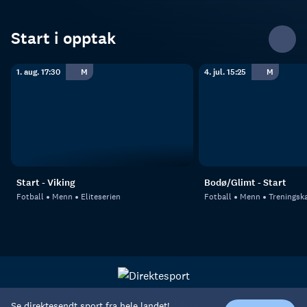
Start i opptak
1. aug. 17:30
M
4. jul. 15:25
M
Start - Viking
Bodø/Glimt - Start
Fotball
Menn
Eliteserien
Fotball
Menn
Treningsk
Personvern
Hjelp
Se direktesendt sport fra hele landet!