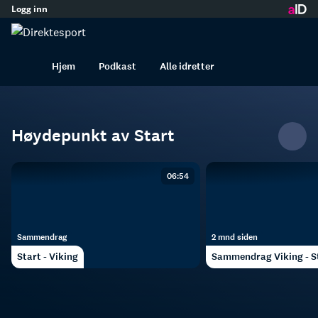
Logg inn
innhold
Start
Fotball
Menn
Hjem
Podkast
Alle idretter
Høydepunkt av Start
06:54
Sammendrag
2 mnd siden
Start - Viking
Sammendrag Viking - S