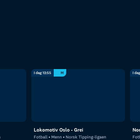
I dag 12:55
M
I da
Lokomotiv Oslo - Grei
Nor
n
Fotball
Menn
Norsk Tipping-ligaen
Fot