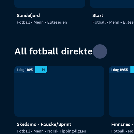
Sandefjord
Start
Fotball
Menn
Eliteserien
Fotball
Menn
Elites
All fotball direkte
I dag 11:25
M
I dag 12:55
Skedsmo - Fauske/Sprint
Finnsnes 
Fotball
Menn
Norsk Tipping-ligaen
Fotball
Nor