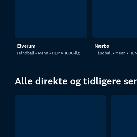
Elverum
Nærbø
Håndball
Menn
REMA 1000-ligaen, menn
Håndball
Menn
REMA 1
Alle direkte og tidligere s