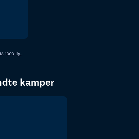
000-ligaen, menn
endte kamper