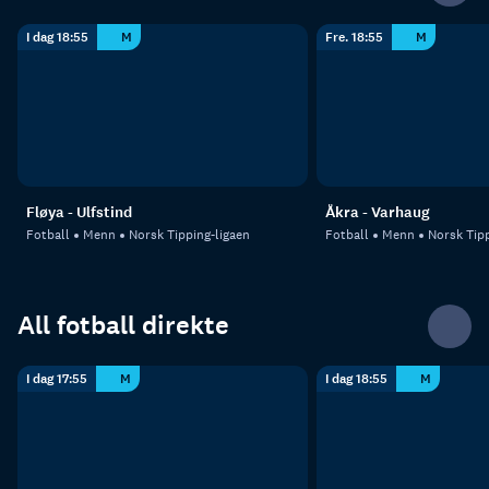
I dag 18:55
M
Fre. 18:55
M
Fløya - Ulfstind
Åkra - Varhaug
Fotball
Menn
Norsk Tipping-ligaen
Fotball
Menn
Norsk Tipp
All fotball direkte
I dag 17:55
M
I dag 18:55
M