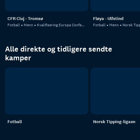
CFR Cluj - Tromsø
Fløya - Ulfstind
Fotball
Menn
Kvalifisering Europa Conference League
Fotball
Menn
Norsk Tipp
Alle direkte og tidligere sendte
kamper
Fotball
Norsk Tipping-ligaen