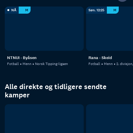
NÅ
M
Søn. 12:25
M
NTNUI - Byåsen
Rana - Skeid
Fotball
Menn
Norsk Tipping-ligaen
Fotball
Menn
2. divisjo
Alle direkte og tidligere sendte
kamper