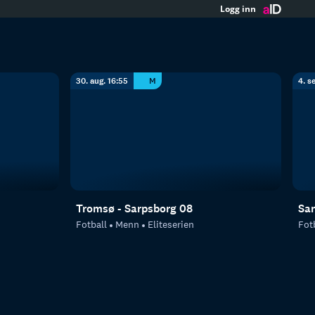
Logg inn
30. aug. 16:55
M
4. s
Tromsø - Sarpsborg 08
San
Fotball
Menn
Eliteserien
Fot