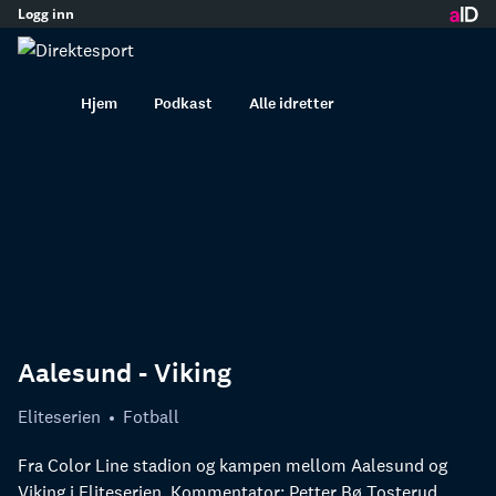
Logg inn
innhold
Hjem
Podkast
Alle idretter
Aalesund - Viking
Eliteserien
Fotball
Fra Color Line stadion og kampen mellom Aalesund og
Viking i Eliteserien. Kommentator: Petter Bø Tosterud.