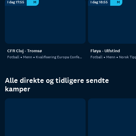
I dag 17:55
M
I dag 18:55
M
CFR Cluj - Tromsø
Fløya - Ulfstind
Fotball
Menn
Kvalifisering Europa Conference League
Fotball
Menn
Norsk Tipp
Alle direkte og tidligere sendte
kamper