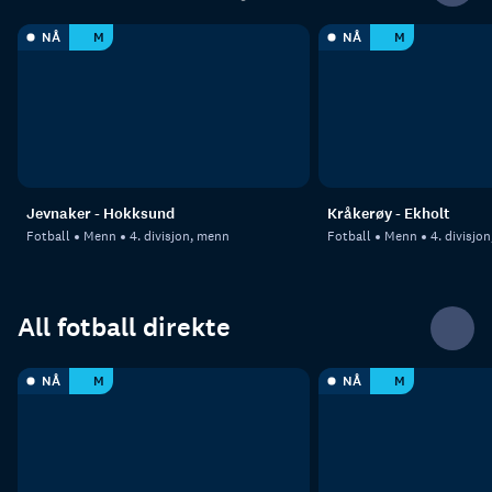
NÅ
M
NÅ
M
Jevnaker - Hokksund
Kråkerøy - Ekholt
Fotball
Menn
4. divisjon, menn
Fotball
Menn
4. divisjo
All fotball direkte
NÅ
M
NÅ
M