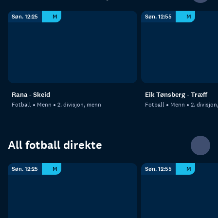
Søn. 12:25
M
Søn. 12:55
M
Rana - Skeid
Eik Tønsberg - Træff
Fotball
Menn
2. divisjon, menn
Fotball
Menn
2. divisjo
All fotball direkte
Søn. 12:25
M
Søn. 12:55
M