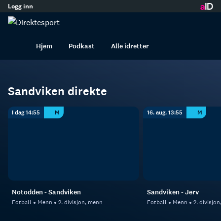
Logg inn
innhold
Sandviken
Fotball
Menn
Hjem
Podkast
Alle idretter
Sandviken direkte
I dag 14:55
M
16. aug. 13:55
M
Notodden - Sandviken
Sandviken - Jerv
Fotball
Menn
2. divisjon, menn
Fotball
Menn
2. divisjo