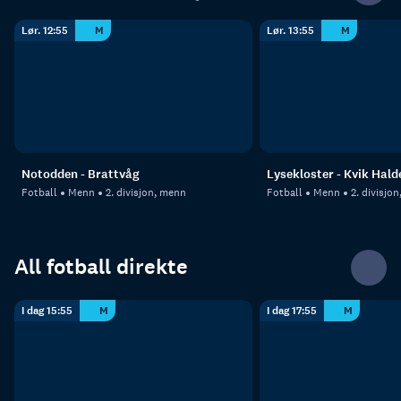
Lør. 12:55
M
Lør. 13:55
M
Notodden - Brattvåg
Lysekloster - Kvik Hald
Fotball
Menn
2. divisjon, menn
Fotball
Menn
2. divisjo
All fotball direkte
I dag 15:55
M
I dag 17:55
M