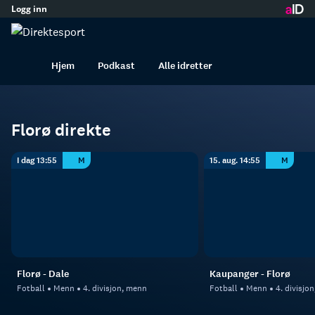
Logg inn
innhold
Florø
Fotball
Menn
Hjem
Podkast
Alle idretter
Florø direkte
I dag 13:55
M
15. aug. 14:55
M
Florø - Dale
Kaupanger - Florø
Fotball
Menn
4. divisjon, menn
Fotball
Menn
4. divisjo