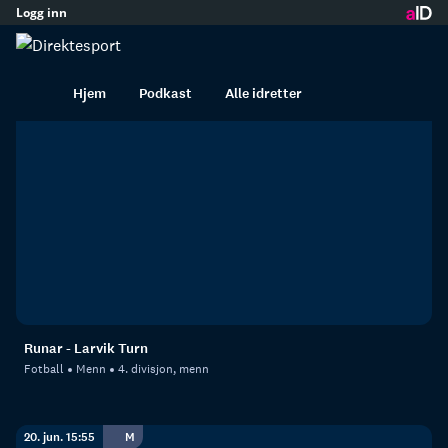
Logg inn
innhold
Larvik Turn i opptak
Hjem
Podkast
Alle idretter
25. jun. 19:25
M
Runar - Larvik Turn
Fotball
Menn
4. divisjon, menn
20. jun. 15:55
M