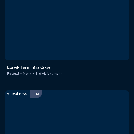
Larvik Turn - Barkåker
Fotball
Menn
4. divisjon, menn
21. mai 19:25
M