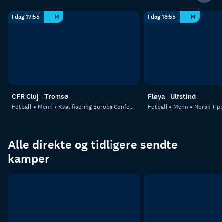
I dag 17:55
M
I dag 18:55
M
CFR Cluj - Tromsø
Fløya - Ulfstind
Fotball
Menn
Kvalifisering Europa Conference League
Fotball
Menn
Norsk Tipp
Alle direkte og tidligere sendte
kamper