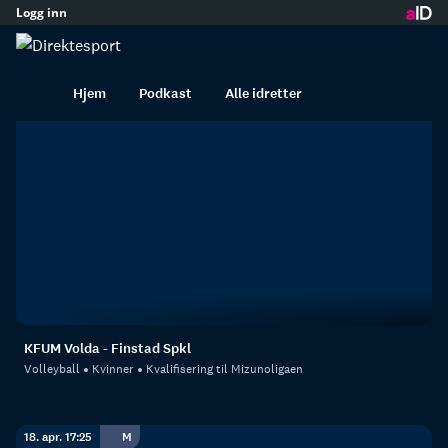
Logg inn
innhold
Volleyball i opptak
Hjem
Podkast
Alle idretter
19. apr. 11:55
K
KFUM Volda - Finstad Spkl
Volleyball
Kvinner
Kvalifisering til Mizunoligaen
18. apr. 17:25
M