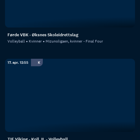
Førde VBK - Øksnes Skoleidrettslag
Volleyball
Kvinner
Mizunoligaen, kvinner - Final Four
17. apr. 12:55
K
TIF Viking - Koll, IL - Volleyball