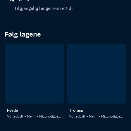
Tilgjengelig lenger enn ett år
Følg lagene
Førde
Tromsø
Volleyball
Menn
Mizunoligaen, menn - Final Four
Volleyball
Menn
Mizunoligaen, menn - Final Four