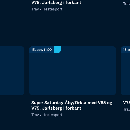
V75. Jarlsberg i forkant
Tra
Trav
Hestesport
15. aug. 11:00
18. 
Super Saturday Åby/Orkla med V85 og
V75
V75. Jarlsberg i forkant
Tra
Trav
Hestesport