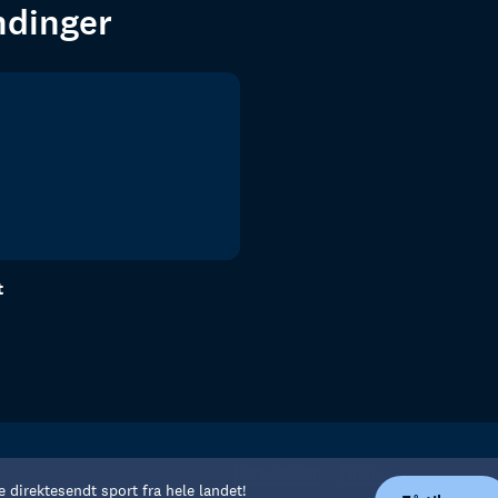
endinger
t
Personvern
Hjelp
e direktesendt sport fra hele landet!