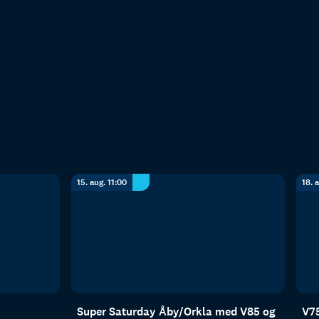
15. aug. 11:00
18. 
Super Saturday Åby/Orkla med V85 og
V75