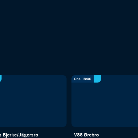
Ons. 18:00
s Bjerke/Jägersro
V86 Ørebro