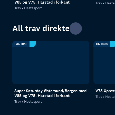
V85 og V75. Harstad i forkant
Trav
Heste
Trav
Hestesport
All trav direkte
Lør. 11:45
Tir. 18:30
Super Saturday Østersund/Bergen med
V75 Xpres
V85 og V75. Harstad i forkant
Trav
Heste
Trav
Hestesport