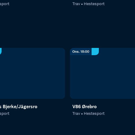
sport
Trav
Hestesport
Ons. 18:00
s Bjerke/Jägersro
V86 Ørebro
sport
Trav
Hestesport