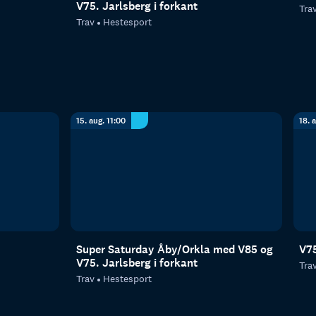
V75. Jarlsberg i forkant
Tra
Trav
Hestesport
15. aug. 11:00
18. 
Super Saturday Åby/Orkla med V85 og
V75
V75. Jarlsberg i forkant
Tra
Trav
Hestesport