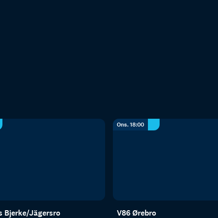
Ons. 18:00
s Bjerke/Jägersro
V86 Ørebro