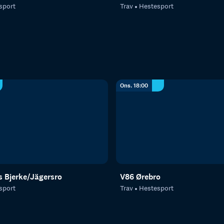
sport
Trav
Hestesport
Ons. 18:00
s Bjerke/Jägersro
V86 Ørebro
sport
Trav
Hestesport