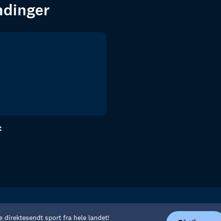
endinger
t
Personvern
Hjelp
e direktesendt sport fra hele landet!