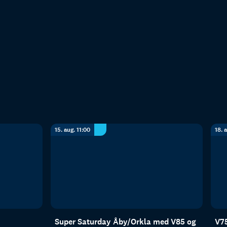
15. aug. 11:00
18. 
Super Saturday Åby/Orkla med V85 og
V75