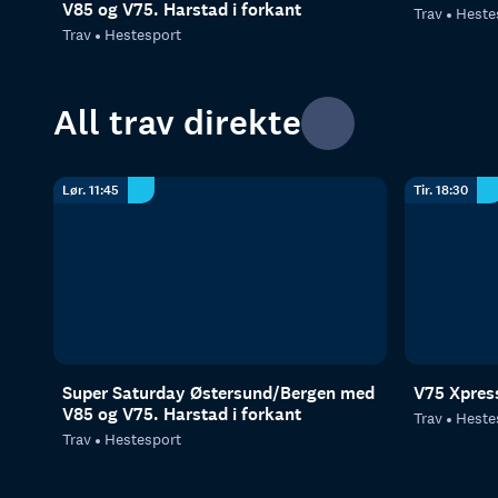
V85 og V75. Harstad i forkant
Trav
Heste
Trav
Hestesport
All trav direkte
Lør. 11:45
Tir. 18:30
Super Saturday Østersund/Bergen med
V75 Xpres
V85 og V75. Harstad i forkant
Trav
Heste
Trav
Hestesport