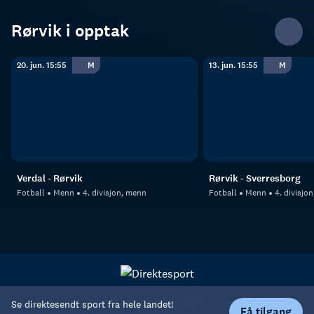
Rørvik i opptak
20. jun. 15:55
M
13. jun. 15:55
M
Verdal - Rørvik
Rørvik - Sverresborg
Fotball
Menn
4. divisjon, menn
Fotball
Menn
4. divisjo
Personvern
Hjelp
Se direktesendt sport fra hele landet!
Få tilgang