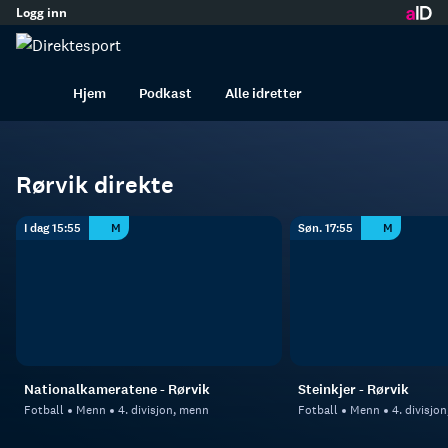
Logg inn
innhold
Rørvik
Fotball
Menn
Hjem
Podkast
Alle idretter
Rørvik direkte
I dag 15:55
M
Søn. 17:55
M
Nationalkameratene - Rørvik
Steinkjer - Rørvik
Fotball
Menn
4. divisjon, menn
Fotball
Menn
4. divisjo