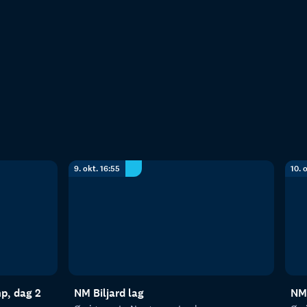
9. okt. 16:55
10. 
p, dag 2
NM Biljard lag
NM 