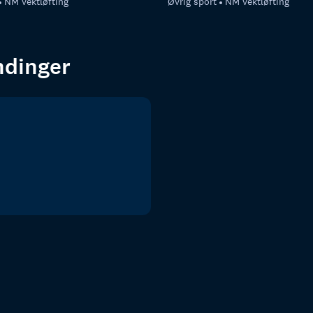
NM vektløfting
Øvrig sport
NM vektløfting
endinger