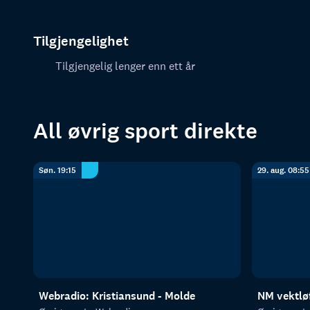
Tilgjengelighet
Tilgjengelig lenger enn ett år
All øvrig sport direkte
Søn. 19:15
29. aug. 08:55
Webradio: Kristiansund - Molde
NM vektløf