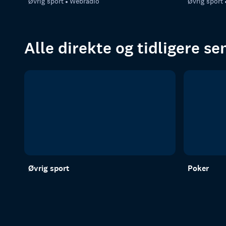
Øvrig sport
Webradio
Øvrig sport
Alle direkte og tidligere s
Øvrig sport
Poker