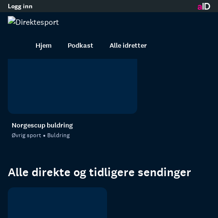
Logg inn
Buldring
innhold
Buldring i opptak
Hjem
Podkast
Alle idretter
26. apr. 10:25
Norgescup buldring
Øvrig sport
Buldring
Alle direkte og tidligere sendinger