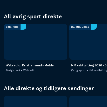
All øvrig sport direkte
Søn. 19:15
29. aug. 08:55
Webradio: Kristiansund - Molde
NM vektløfting 2026 - 5
Øvrig sport
Webradio
Øvrig sport
NM vektløftin
Alle direkte og tidligere sendinger