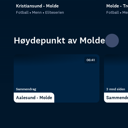
Kristiansund - Molde
Molde - T
Fotball
Menn
Eliteserien
Fotball
Me
Høydepunkt av Molde
06:41
Sammendrag
3 mnd siden
Aalesund - Molde
Sammendra