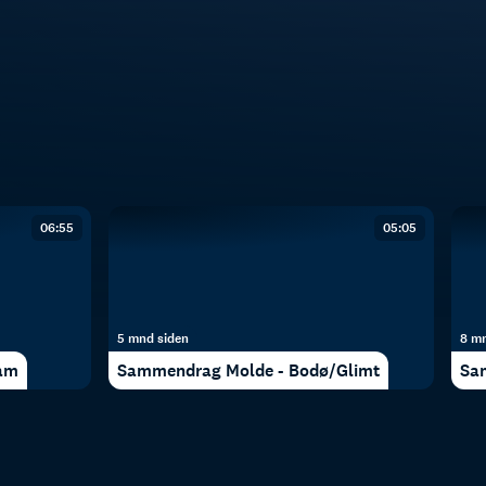
06:55
05:05
5 mnd siden
8 mn
am
Sammendrag Molde - Bodø/Glimt
Sa