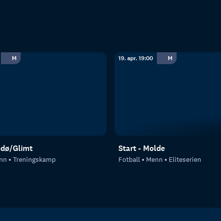
M
19. apr. 19:00
M
odø/Glimt
Start - Molde
nn
Treningskamp
Fotball
Menn
Eliteserien