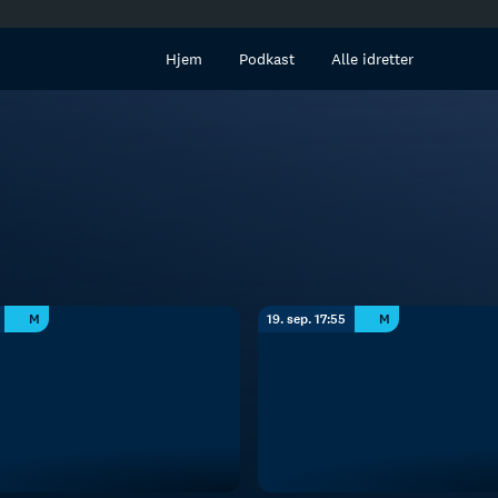
innhold
Hjem
Podkast
Alle idretter
M
19. sep. 17:55
M