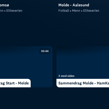
romsø
Molde - Aalesund
nn
Eliteserien
Fotball
Menn
Eliteserien
05:46
3 mnd siden
g Start - Molde
Sammendrag Molde - HamK