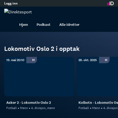
Logg inn
innhold
Lokomotiv Oslo 2
Fotball
Menn
Hjem
Podkast
Alle idretter
Lokomotiv Oslo 2 i opptak
19. mai 20:10
M
28. okt. 2025
M
Asker 2 - Lokomotiv Oslo 2
Kolbotn - Lokomotiv Os
Fotball
Menn
4. divisjon, menn
Fotball
Menn
4. divisjo