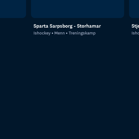
Sparta Sarpsborg - Storhamar
Stj
Ishockey
Menn
Treningskamp
Ish