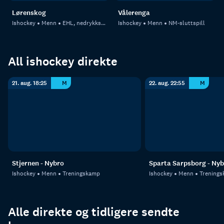
Lørenskog
Vålerenga
Ishockey
Menn
EHL, nedrykksfinaler
Ishockey
Menn
NM-sluttspill
All ishockey direkte
21. aug. 18:25
M
22. aug. 22:55
M
Stjernen - Nybro
Sparta Sarpsborg - Nyb
Ishockey
Menn
Treningskamp
Ishockey
Menn
Trening
Alle direkte og tidligere sendte