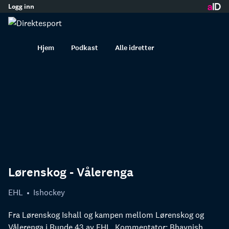
Logg inn
innhold
Hjem
Podkast
Alle idretter
Lørenskog - Vålerenga
EHL
Ishockey
Fra Lørenskog Ishall og kampen mellom Lørenskog og
Vålerenga i Runde 43 av EHL. Kommentator: Bhavnish