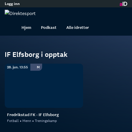
Logg inn
innhold
IF Elfsborg
Fotball
Menn
Hjem
Podkast
Alle idretter
IF Elfsborg i opptak
28. jun. 13:55
M
Fredrikstad FK - IF Elfsborg
Fotball
Menn
Treningskamp