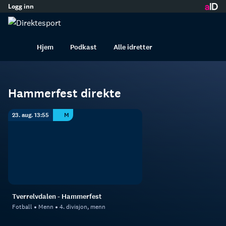
Logg inn
innhold
Hammerfest
Fotball
Menn
Hjem
Podkast
Alle idretter
Hammerfest direkte
23. aug. 13:55
M
Tverrelvdalen - Hammerfest
Fotball
Menn
4. divisjon, menn