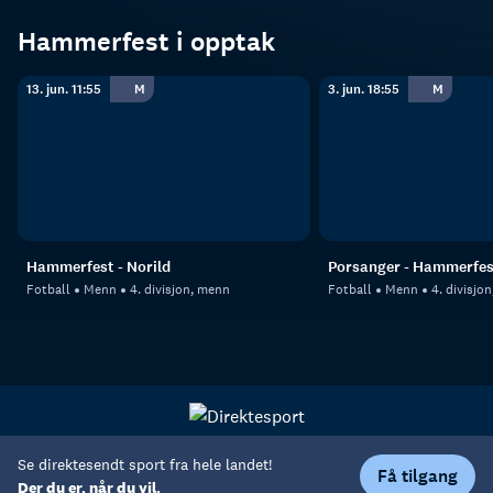
Hammerfest i opptak
13. jun. 11:55
M
3. jun. 18:55
M
Hammerfest - Norild
Porsanger - Hammerfes
Fotball
Menn
4. divisjon, menn
Fotball
Menn
4. divisjo
Personvern
Hjelp
Se direktesendt sport fra hele landet!
Få tilgang
Der du er, når du vil.