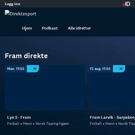
Logg inn
innhold
Fram
Fotball
Menn
Hjem
Podkast
Alle idretter
Fram direkte
Man. 17:55
M
17. aug. 17:55
M
Lyn 2 - Fram
Fram Larvik - Sarpsbor
Fotball
Menn
Norsk Tipping-ligaen
Fotball
Menn
Norsk Tipp