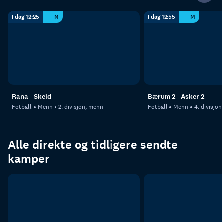
I dag 12:25
M
I dag 12:55
M
Rana - Skeid
Bærum 2 - Asker 2
Fotball
Menn
2. divisjon, menn
Fotball
Menn
4. divisjo
Alle direkte og tidligere sendte
kamper