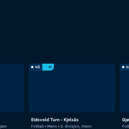
NÅ
M
N
Eidsvold Turn - Kjelsås
Gjø
gaen
Fotball
Menn
2. divisjon, menn
Fot