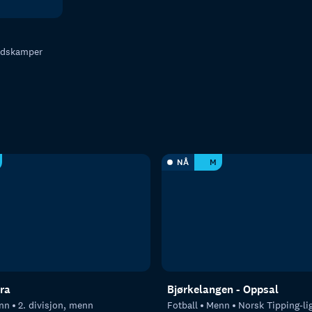
dskamper
NÅ
M
tra
Bjørkelangen - Oppsal
nn
2. divisjon, menn
Fotball
Menn
Norsk Tipping-li