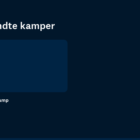
endte kamper
kamp