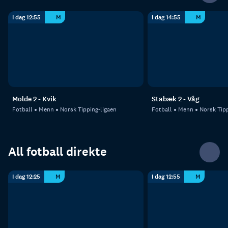
I dag 12:55
M
I dag 14:55
M
Molde 2 - Kvik
Stabæk 2 - Våg
Fotball
Menn
Norsk Tipping-ligaen
Fotball
Menn
Norsk Tipp
All fotball direkte
I dag 12:25
M
I dag 12:55
M